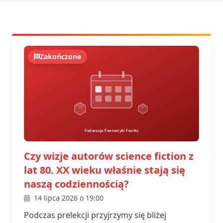
Zakończone
Czy wizje autorów science fiction z
lat 80. XX wieku właśnie stają się
naszą codziennością?
14 lipca 2026 o 19:00
Podczas prelekcji przyjrzymy się bliżej