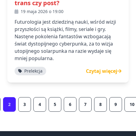
trans czy post?
19 maja 2026 o 19:00
Futurologia jest dziedziną nauki, wśród wizji
przyszłości są książki, filmy, seriale i gry.
Nastęne pokolenia fantastów wzbogacają
świat dystopijnego cyberpunka, za to wizja
utopijnego solarpunka na razie wydaje się
mniej popularna.
Czytaj więcej
Prelekcja
2
3
4
5
6
7
8
9
10