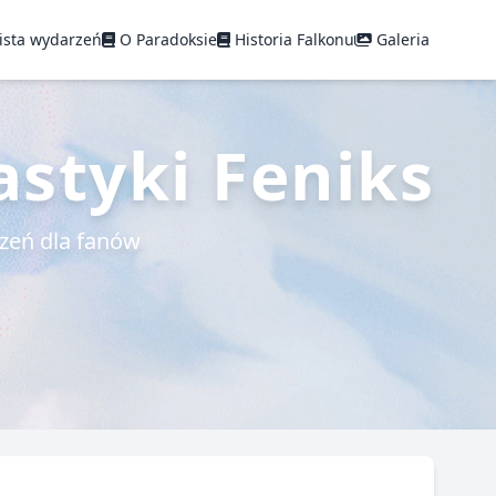
ista wydarzeń
O Paradoksie
Historia Falkonu
Galeria
astyki Feniks
rzeń dla fanów