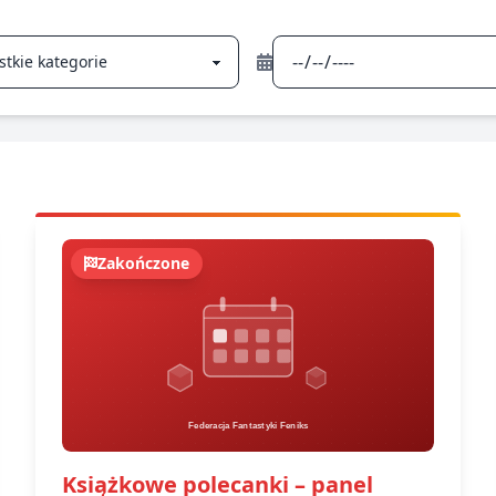
Zakończone
Książkowe polecanki – panel