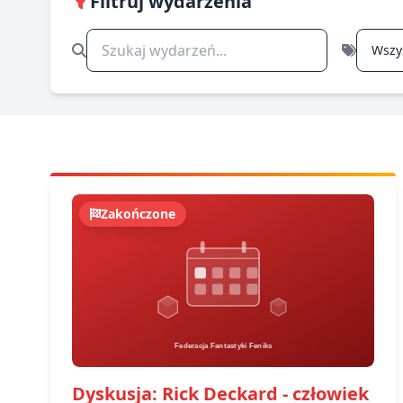
Filtruj wydarzenia
Zakończone
Dyskusja: Rick Deckard - człowiek