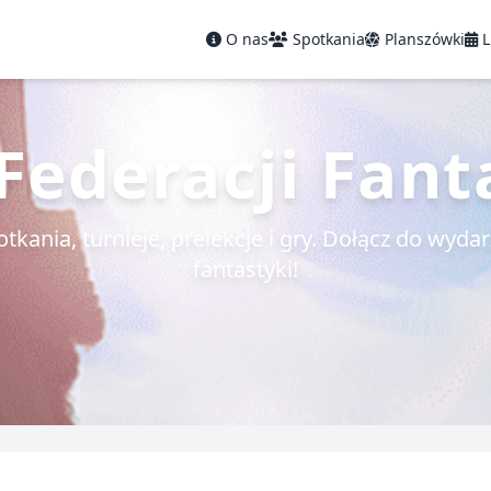
O nas
Spotkania
Planszówki
L
ederacji Fant
tkania, turnieje, prelekcje i gry. Dołącz do wyda
fantastyki!